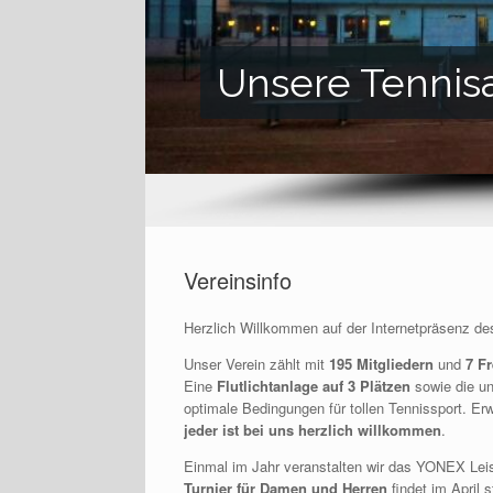
Unsere Tennis
Vereinsinfo
Herzlich Willkommen auf der Internetpräsenz d
Unser Verein zählt mit
195 Mitgliedern
und
7 Fr
Eine
Flutlichtanlage auf 3 Plätzen
sowie die un
optimale Bedingungen für tollen Tennissport. Erw
jeder ist bei uns herzlich willkommen
.
Einmal im Jahr veranstalten wir das YONEX Le
Turnier für Damen und Herren
findet im April s