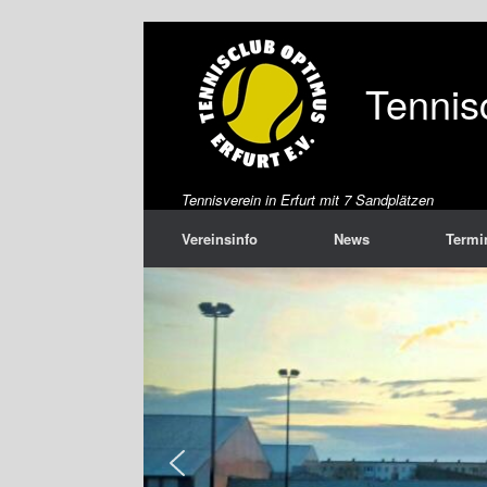
Zum
Inhalt
springen
Tennis
Tennisverein in Erfurt mit 7 Sandplätzen
Vereinsinfo
News
Termi