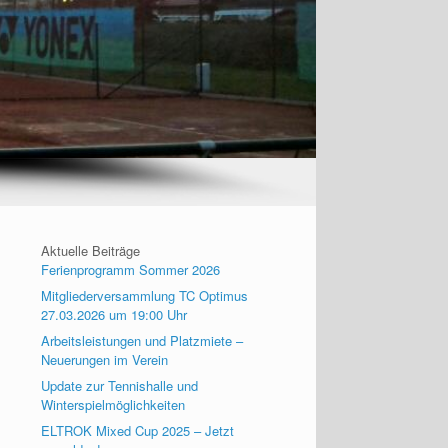
Aktuelle Beiträge
Ferienprogramm Sommer 2026
Mitgliederversammlung TC Optimus
27.03.2026 um 19:00 Uhr
Arbeitsleistungen und Platzmiete –
Neuerungen im Verein
Update zur Tennishalle und
Winterspielmöglichkeiten
ELTROK Mixed Cup 2025 – Jetzt