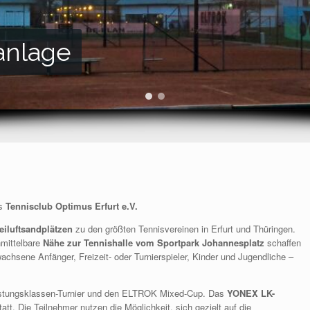
anlage
es
Tennisclub Optimus Erfurt e.V.
eiluftsandplätzen
zu den größten Tennisvereinen in Erfurt und Thüringen.
mittelbare
Nähe zur Tennishalle vom Sportpark Johannesplatz
schaffen
achsene Anfänger, Freizeit- oder Turnierspieler, Kinder und Jugendliche –
istungsklassen-Turnier und den ELTROK Mixed-Cup. Das
YONEX LK-
tatt. Die Teilnehmer nutzen die Möglichkeit, sich gezielt auf die