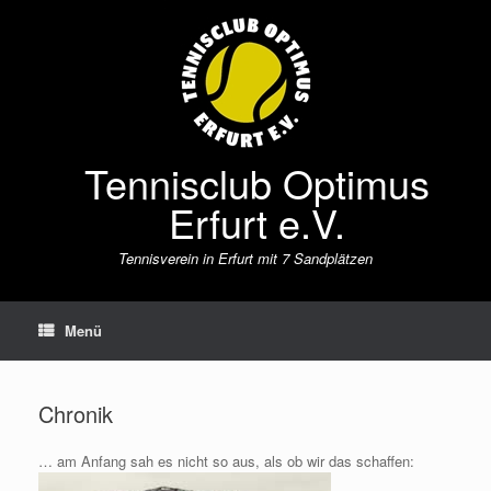
Zum
Inhalt
springen
Tennisclub Optimus
Erfurt e.V.
Tennisverein in Erfurt mit 7 Sandplätzen
Menü
Chronik
… am Anfang sah es nicht so aus, als ob wir das schaffen: