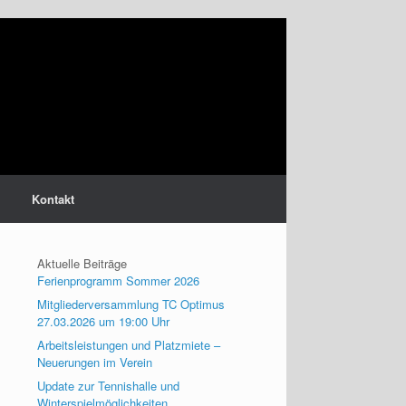
Kontakt
Aktuelle Beiträge
Ferienprogramm Sommer 2026
Mitgliederversammlung TC Optimus
27.03.2026 um 19:00 Uhr
Arbeitsleistungen und Platzmiete –
Neuerungen im Verein
Update zur Tennishalle und
Winterspielmöglichkeiten