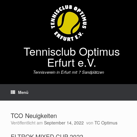
Zum
Inhalt
springen
Tennisclub Optimus
Erfurt e.V.
Tennisverein in Erfurt mit 7 Sandplätzen
Menü
TCO Neuigkeiten
Veröffentlicht am
September 14, 2022
von
TC Optimus
ELTROK MIXED CUP 2022