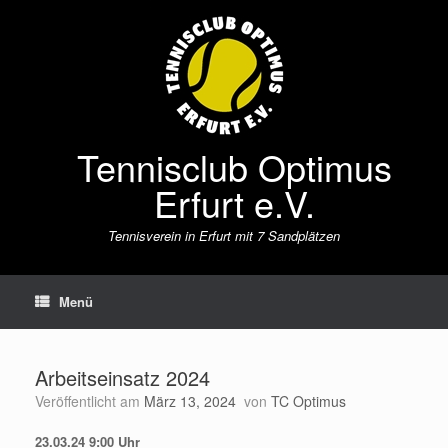
Zum
Inhalt
springen
Tennisclub Optimus
Erfurt e.V.
Tennisverein in Erfurt mit 7 Sandplätzen
Menü
Arbeitseinsatz 2024
Veröffentlicht am
März 13, 2024
von
TC Optimus
23.03.24 9:00 Uhr