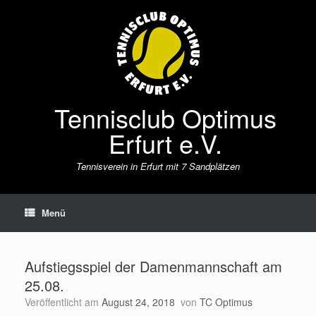
Zum
Inhalt
springen
Tennisclub Optimus
Erfurt e.V.
Tennisverein in Erfurt mit 7 Sandplätzen
Menü
Aufstiegsspiel der Damenmannschaft am
25.08.
Veröffentlicht am
August 24, 2018
von
TC Optimus