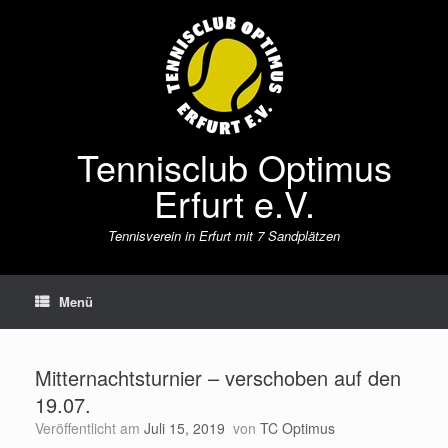
Zum
Inhalt
springen
Tennisclub Optimus
Erfurt e.V.
Tennisverein in Erfurt mit 7 Sandplätzen
Menü
Mitternachtsturnier – verschoben auf den
19.07.
Veröffentlicht am
Juli 15, 2019
von
TC Optimus