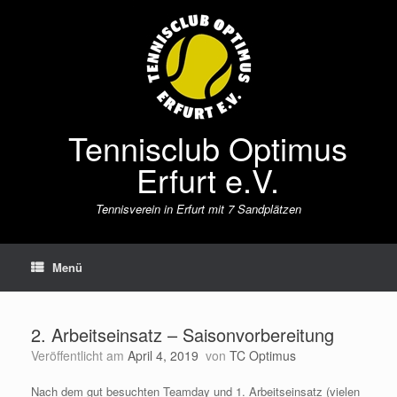
Zum
Inhalt
springen
Tennisclub Optimus
Erfurt e.V.
Tennisverein in Erfurt mit 7 Sandplätzen
Menü
2. Arbeitseinsatz – Saisonvorbereitung
Veröffentlicht am
April 4, 2019
von
TC Optimus
Nach dem gut besuchten Teamday und 1. Arbeitseinsatz (vielen