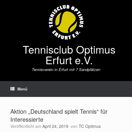
Zum
Inhalt
springen
Tennisclub Optimus
Erfurt e.V.
Tennisverein in Erfurt mit 7 Sandplätzen
Menü
Aktion „Deutschland spielt Tennis“ für
Interessierte
Veröffentlicht am
April 24, 2019
von
TC Optimus