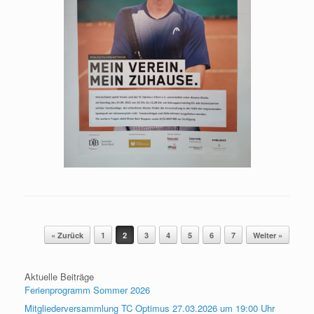
Beitragsnavigation
« Zurück
1
2
3
4
5
6
7
Weiter »
Aktuelle Beiträge
Ferienprogramm Sommer 2026
Mitgliederversammlung TC Optimus 27.03.2026 um 19:00 Uhr