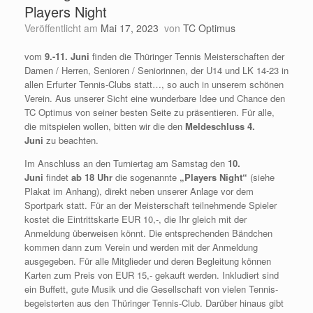
Players Night
Veröffentlicht am
Mai 17, 2023
von
TC Optimus
vom
9.-11. Juni
finden die Thüringer Tennis Meisterschaften der
Damen / Herren, Senioren / Seniorinnen, der U14 und LK 14-23 in
allen Erfurter Tennis-Clubs statt…, so auch in unserem schönen
Verein. Aus unserer Sicht eine wunderbare Idee und Chance den
TC Optimus von seiner besten Seite zu präsentieren. Für alle,
die mitspielen wollen, bitten wir die den
Meldeschluss 4.
Juni
zu beachten.
Im Anschluss an den Turniertag am Samstag den
10.
Juni
findet
ab 18 Uhr
die sogenannte
„Players Night“
(siehe
Plakat im Anhang), direkt neben unserer Anlage vor dem
Sportpark statt. Für an der Meisterschaft teilnehmende Spieler
kostet die Eintrittskarte EUR 10,-, die Ihr gleich mit der
Anmeldung überweisen könnt. Die entsprechenden Bändchen
kommen dann zum Verein und werden mit der Anmeldung
ausgegeben. Für alle Mitglieder und deren Begleitung können
Karten zum Preis von EUR 15,- gekauft werden. Inkludiert sind
ein Buffett, gute Musik und die Gesellschaft von vielen Tennis-
begeisterten aus den Thüringer Tennis-Club. Darüber hinaus gibt