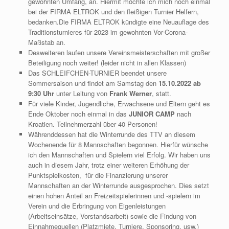
gewohnten Umfang, an. Hiermit möchte ich mich noch einmal
bei der FIRMA ELTROK und den fleißigen Turnier Helfern,
bedanken.Die FIRMA ELTROK kündigte eine Neuauflage des
Traditionsturnieres für 2023 im gewohnten Vor-Corona-
Maßstab an.
Desweiteren laufen unsere Vereinsmeisterschaften mit großer
Beteiligung noch weiter! (leider nicht in allen Klassen)
Das SCHLEIFCHEN-TURNIER beendet unsere
Sommersaison und findet am Samstag den
15.10.2022 ab
9:30 Uhr
unter Leitung von
Frank Werner
, statt.
Für viele Kinder, Jugendliche, Erwachsene und Eltern geht es
Ende Oktober noch einmal in das
JUNIOR CAMP
nach
Kroatien. Teilnehmerzahl über 40 Personen!
Währenddessen hat die Winterrunde des TTV an diesem
Wochenende für 8 Mannschaften begonnen. Hierfür wünsche
ich den Mannschaften und Spielern viel Erfolg. Wir haben uns
auch in diesem Jahr, trotz einer weiteren Erhöhung der
Punktspielkosten, für die Finanzierung unserer
Mannschaften an der Winterrunde ausgesprochen. Dies setzt
einen hohen Anteil an Freizeitspielerinnen und -spielern im
Verein und die Erbringung von Eigenleistungen
(Arbeitseinsätze, Vorstandsarbeit) sowie die Findung von
Einnahmequellen (Platzmiete, Turniere, Sponsoring, usw.)