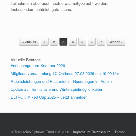
Teilnehmern aber auch noch etwas mitgebracht werden.
Insbesondere natürlich gute Laune.
Beitragsnavigation
« Zurück
1
2
3
4
5
6
7
Weiter »
Aktuelle Beiträge
Ferienprogramm Sommer 2026
Mitgliederversammlung TC Optimus 27.03.2026 um 19:00 Uhr
Arbeitsleistungen und Platzmiete – Neuerungen im Verein
Update zur Tennishalle und Winterspielmöglichkeiten
ELTROK Mixed Cup 2025 – Jetzt anmelden!
© Tennisclub Optimus Erfurt e.V. 2026
Impressum/Datenschutz
Theme